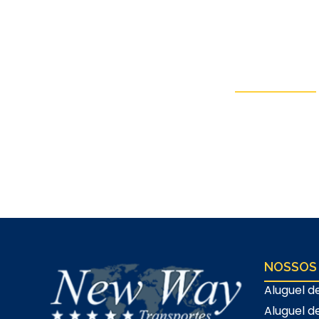
Entre em Co
Fale conosco via WhatsApp ou
orçamento (sem com
NOSSOS
Aluguel d
Aluguel d