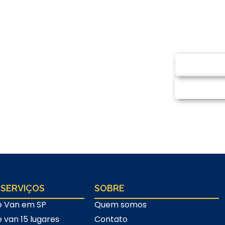
ntato
SOLI
 e-mail e solicite
CHA
promisso)
 SERVIÇOS
SOBRE
e Van em SP
Quem somos
e van 15 lugares
Contato