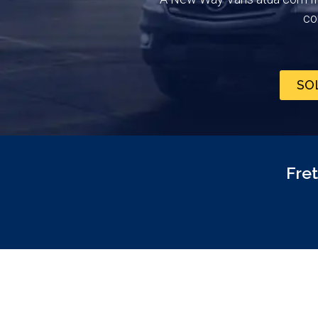
co
SO
Fre