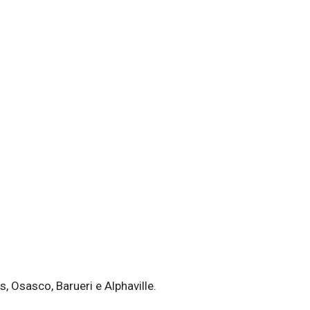
0
ANOS DE MERCADO
 Osasco, Barueri e Alphaville.