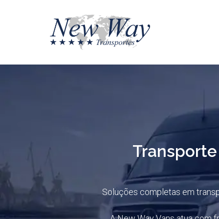
Transporte
Soluções completas em transpo
A New Way Vans atua com fro