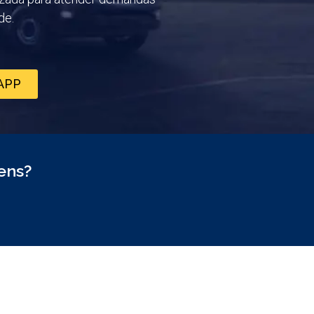
de.
APP
ens?