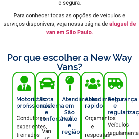
e segura.
Para conhecer todas as opções de veículos e
serviços disponíveis, veja nossa página de
aluguel de
van em São Paulo
.
Por que escolher a New Way
Vans?
Motoristas
Frota
Atendimento
Atendimento
Segurança
profissionais
moderna
em
rápido
e
e
São
regulariza
Condutores
Orçamentos
confortável
Paulo
Veículos
e
experientes,
e
Van
região
regulament
treinados
respostas