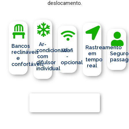
deslocamento.
Ar-
Bancos
Rastreamento
condicionado
Wi-fi
reclináveis
em
Seguro
com
-
e
tempo
passag
difulsor
opcional
confortáveis
real
individual
CHAMAR NO
WHATSAPP