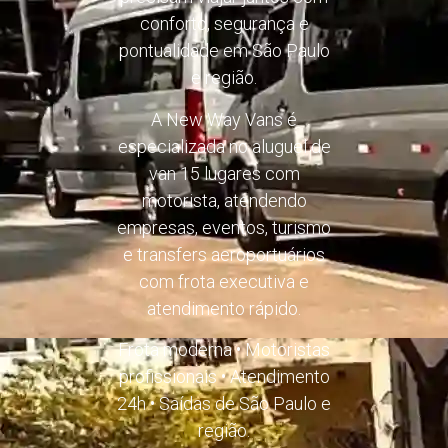
conforto, segurança e
pontualidade em São Paulo
e região.
A New Way Vans é
especializada no aluguel de
van 15 lugares com
motorista, atendendo
empresas, eventos, turismo
e transfers aeroportuários
com frota executiva e
atendimento rápido.
Frota moderna • Motoristas
profissionais • Atendimento
24h • Saídas de São Paulo e
região.