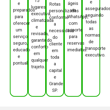
15
e
e
ágeis
Rotas
lugares
assegurados
preparados
via
personalizadas
executiva,
seguindo
para
WhatsApp,
conforme
climatizada
todas
oferecer
com
a
e
as
um
suporte
necessidade
revisada,
normas
serviço
para
do
garantindo
de
seguro,
reservas
cliente
conforto
transporte
educado
imediatas.
em
em
executivo.
e
toda
qualquer
pontual.
a
trajeto.
capital
e
Grande
SP.