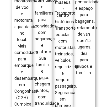
Convidados
monitoramento
pontualidade
museus
e
de voo
e espaço
e
familiares.Transporte
e
para
centro
para
motorista
bagagens.
históricos.
convidados
aguardando
fretamento
Transporte
com
no
de van
escolar
segurança
local.
com15
com
e
Mais
lugares,
motoristas
conforto.
comodidade
Ideal
treinados,
Sua
para
para
veículos
família
embarque
grupos e
regularizados
e
e
famílias.
e
amigos
desembarque
seguro
chegam
em
passageiro.
juntos,
Congonhas
Segurança
com
(CGH)
em
tranquilidade
Cumbica
primeiro