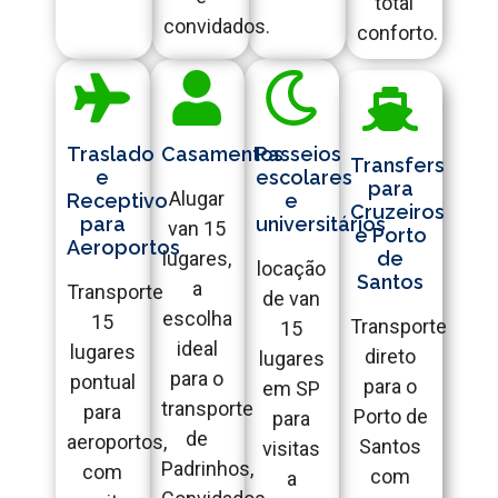
total
convidados.
conforto.
Traslado
Casamentos
Passeios
Transfers
e
escolares
para
Alugar
Receptivo
e
Cruzeiros
para
universitários
van 15
e Porto
Aeroportos
lugares,
de
locação
Santos
a
Transporte
de van
escolha
15
Transporte
15
ideal
lugares
direto
lugares
para o
pontual
para o
em SP
transporte
para
Porto de
para
de
aeroportos,
Santos
visitas
Padrinhos,
com
com
a