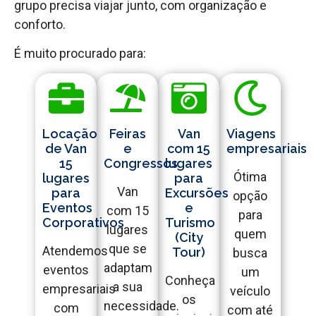
grupo precisa viajar junto, com organização e
conforto.
É muito procurado para:
Locação
Feiras
Van
Viagens
de Van
e
com 15
empresariais
15
Congressos
lugares
Ótima
lugares
para
Van
para
Excursões
opção
Eventos
e
com 15
para
Corporativos
Turismo
lugares
quem
(City
que se
Atendemos
Tour)
busca
adaptam
eventos
um
Conheça
a sua
empresariais
veículo
os
necessidade.
com
com até