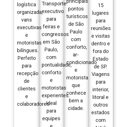
principais
Transporte
logística
15
pontos
executivo
organizada,
lugares
turísticos
para
vans
para
de São
feiras e
executivas
reuniões
Paulo
congressos
e
e visitas
com
em São
motoristas
dentro e
conforto,
Paulo,
bilíngues.
fora do
ar-
com
Perfeito
Estado
condicionado
pontualidade,
para
de SP.
e
conforto
recepção
Viagens
motorista
e
de
para
que
motoristas
clientes
interior,
conhece
experientes.
e
litoral e
bem a
Ideal
colaboradores.
outros
cidade.
para
estados
equipes
com
e