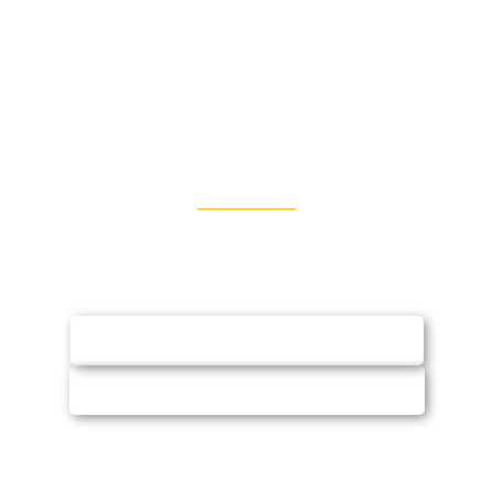
Entre em Contato
Fale conosco via WhatsApp ou e-mail e
solicite orçamento (sem compromisso)
SOLICITAR ORÇAMENTO
CHAMAR NO WHATSAPP