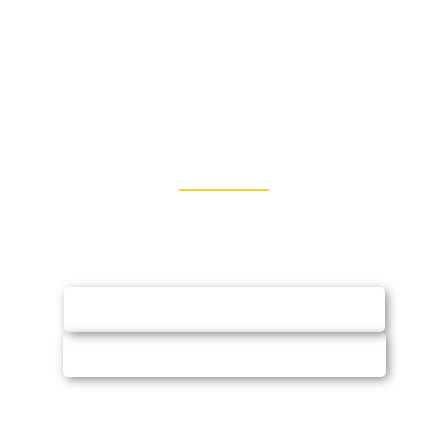
Entre em Contato
Fale conosco via WhatsApp ou e-mail e
solicite orçamento (sem compromisso)
SOLICITAR ORÇAMENTO
CHAMAR NO WHATSAPP