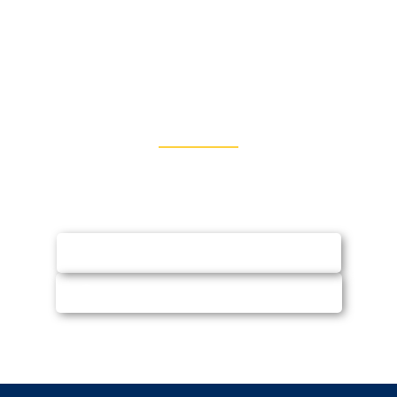
Entre em Contato
Fale conosco via WhatsApp ou e-mail e
solicite orçamento (sem compromisso)
SOLICITAR ORÇAMENTO
CHAMAR NO WHATSAPP