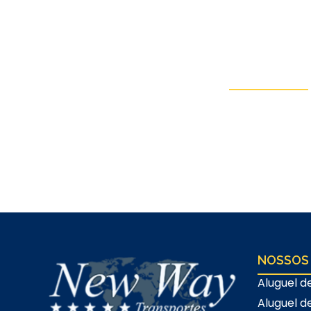
Entre em Co
Fale conosco via WhatsApp ou
orçamento (sem com
NOSSOS
Aluguel d
Aluguel d