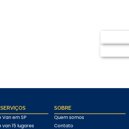
ntato
SOLI
 e-mail e solicite
CHA
promisso)
 SERVIÇOS
SOBRE
e Van em SP
Quem somos
e van 15 lugares
Contato