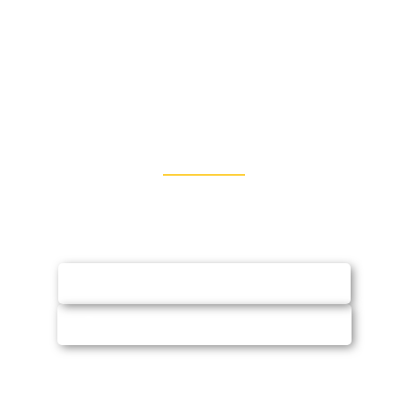
Entre em Contato
Fale conosco via WhatsApp ou e-mail e
solicite orçamento (sem compromisso)
SOLICITAR ORÇAMENTO
CHAMAR NO WHATSAPP