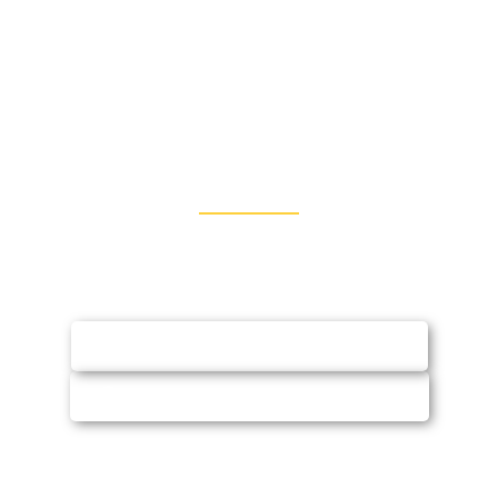
Entre em Contato
Fale conosco via WhatsApp ou e-mail e
solicite orçamento (sem compromisso)
SOLICITAR ORÇAMENTO
CHAMAR NO WHATSAPP