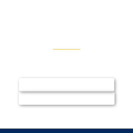
Entre em Contato
Fale conosco via WhatsApp ou e-mail e
solicite orçamento (sem compromisso)
SOLICITAR ORÇAMENTO
CHAMAR NO WHATSAPP