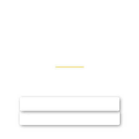
Entre em Contato
Fale conosco via WhatsApp ou e-mail e
solicite orçamento (sem compromisso)
SOLICITAR ORÇAMENTO
CHAMAR NO WHATSAPP