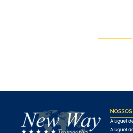
Entre em Co
Fale conosco via WhatsApp ou
orçamento (sem com
NOSSOS
Aluguel d
Aluguel d