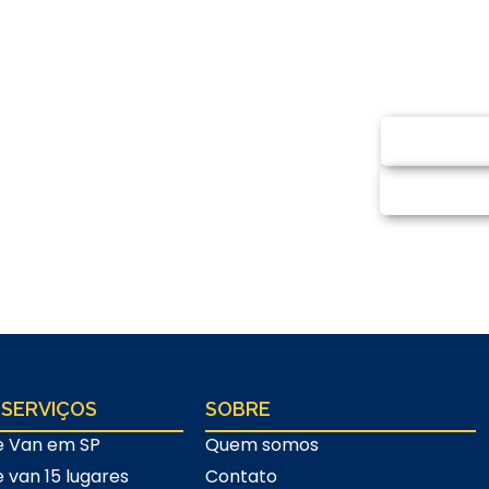
ntato
SOLI
 e-mail e solicite
CHA
promisso)
 SERVIÇOS
SOBRE
e Van em SP
Quem somos
e van 15 lugares
Contato