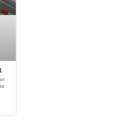
l
uel
ar.