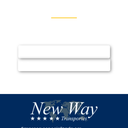
Entre em Contato
Fale conosco via WhatsApp ou e-mail e
solicite orçamento (sem compromisso)
SOLICITAR ORÇAMENTO
CHAMAR NO WHATSAPP